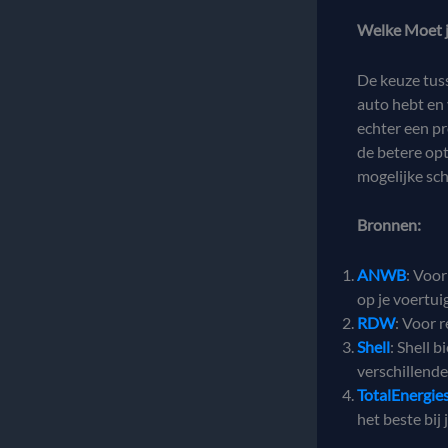
Welke Moet j
De keuze tuss
auto hebt en 
echter een p
de betere opt
mogelijke sc
Bronnen:
ANWB
: Voor
op je voertuig
RDW
: Voor 
Shell
: Shell 
verschillende
TotalEnergie
het beste bij