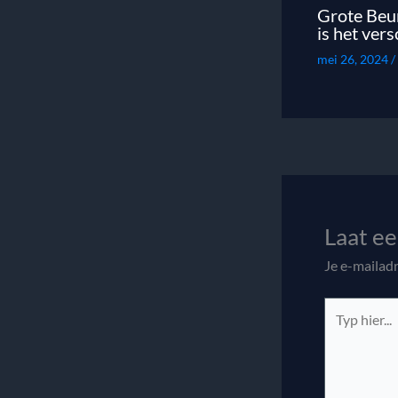
Grote Beur
is het vers
mei 26, 2024
/
Laat ee
Je e-mailadr
Typ
hier...