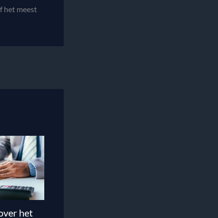
f het meest
over het