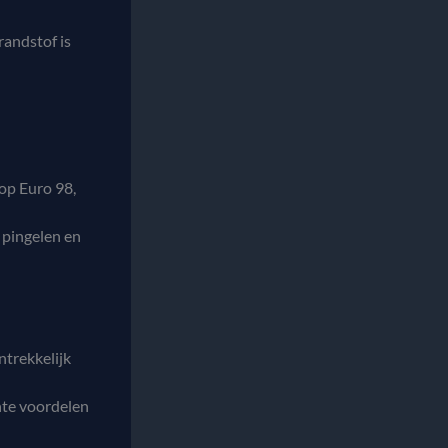
randstof is
op Euro 98,
 pingelen en
ntrekkelijk
nte voordelen