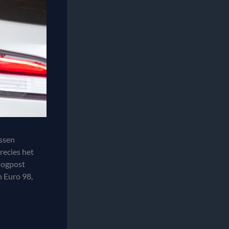
ussen
recies het
blogpost
n Euro 98,