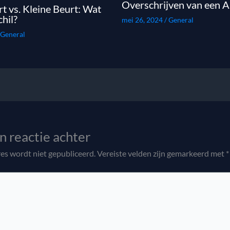
Overschrijven van een A
t vs. Kleine Beurt: Wat
chil?
mei 26, 2024
/
General
General
n reactie achter
es wordt niet gepubliceerd.
Vereiste velden zijn gemarkeerd met
*