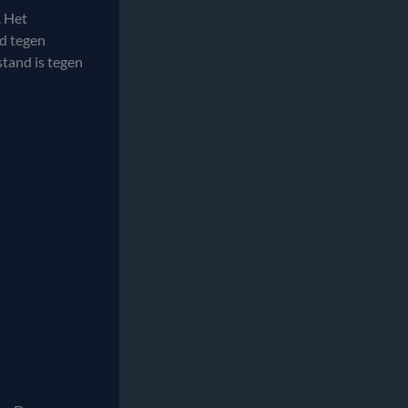
. Het
nd tegen
stand is tegen