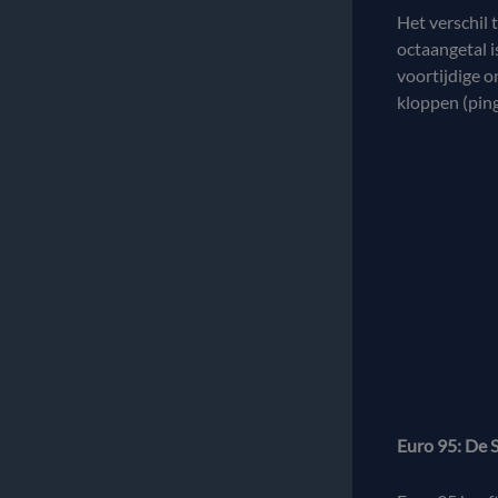
Het verschil 
octaangetal 
voortijdige o
kloppen (ping
Euro 95: De 