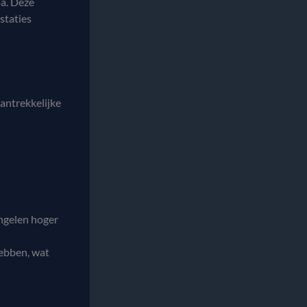
pa. Deze
staties
antrekkelijke
ingelen hoger
hebben, wat