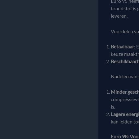
Euro 95 heeft
brandstof is 
leveren.
Voordelen va
Betaalbaar
: 
keuze maakt v
Beschikbaar
Nadelen van 
Minder gesch
compressieve
is.
Lagere energ
kan leiden to
Euro 98: Voo