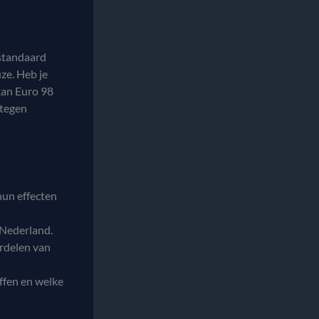
 standaard
uze. Heb je
kan Euro 98
 tegen
hun effecten
 Nederland.
ordelen van
ffen en welke