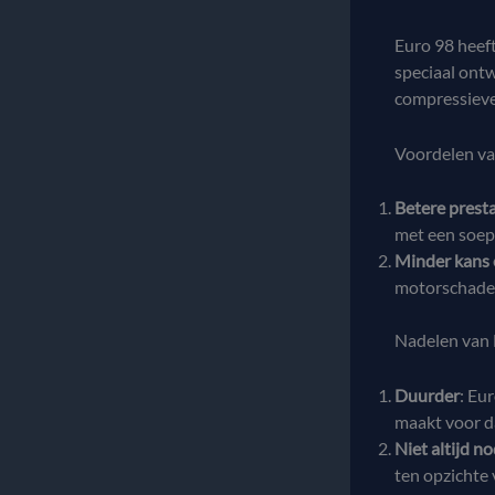
Euro 98 heeft
speciaal ont
compressiev
Voordelen va
Betere presta
met een soepe
Minder kans
motorschade
Nadelen van 
Duurder
: Eu
maakt voor da
Niet altijd no
ten opzichte 